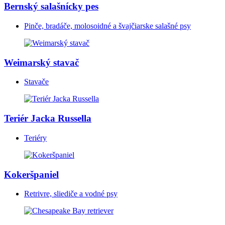
Bernský salašnícky pes
Pinče, bradáče, molosoidné a švajčiarske salašné psy
Weimarský stavač
Stavače
Teriér Jacka Russella
Teriéry
Kokeršpaniel
Retrivre, sliediče a vodné psy