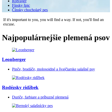
Rotvajler
Fínsky špic
Čínsky chocholatý pes
If it's important to you, you will find a way. If not, you'll find an
excuse.
Najpopulárnejšie plemená psov
Leonberger
Pinče, bradáče, molosoidné a švajčiarske salašné psy
Rodézsky ridžbek
Duriče, farbiare a príbuzné plemená