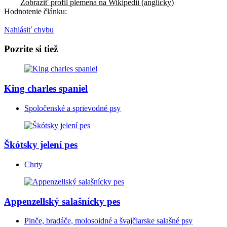
Zobraziť profil plemena na Wikipedii (anglicky)
Hodnotenie článku:
Nahlásiť chybu
Pozrite si tiež
King charles spaniel
Spoločenské a sprievodné psy
Škótsky jelení pes
Chrty
Appenzellský salašnícky pes
Pinče, bradáče, molosoidné a švajčiarske salašné psy