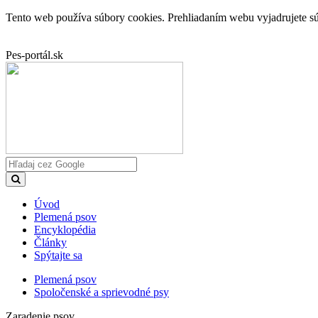
Tento web používa súbory cookies. Prehliadaním webu vyjadrujete sú
Pes-portál.sk
Úvod
Plemená psov
Encyklopédia
Články
Spýtajte sa
Plemená psov
Spoločenské a sprievodné psy
Zaradenie psov