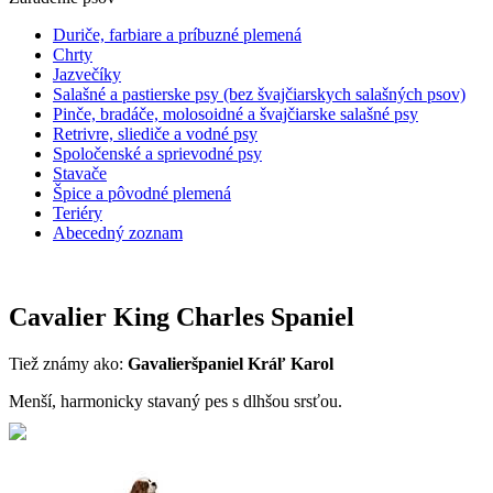
Duriče, farbiare a príbuzné plemená
Chrty
Jazvečíky
Salašné a pastierske psy (bez švajčiarskych salašných psov)
Pinče, bradáče, molosoidné a švajčiarske salašné psy
Retrivre, sliediče a vodné psy
Spoločenské a sprievodné psy
Stavače
Špice a pôvodné plemená
Teriéry
Abecedný zoznam
Cavalier King Charles Spaniel
Tiež známy ako:
Gavalieršpaniel Kráľ Karol
Menší, harmonicky stavaný pes s dlhšou srsťou.