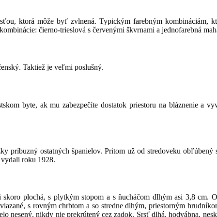
sťou, ktorá môže byť zvlnená. Typickým farebným kombináciám, ktoré 
kombinácie: čierno-trieslová s červenými škvrnami a jednofarebná m
očenský. Taktiež je veľmi poslušný.
estskom byte, ak mu zabezpečíte dostatok priestoru na bláznenie a 
ízky príbuzný ostatných španielov. Pritom už od stredoveku obľúben
d vydali roku 1928.
 skoro plochá, s plytkým stopom a s ňucháčom dlhým asi 3,8 cm. Oč
ko viazané, s rovným chrbtom a so stredne dlhým, priestorným hrudník
elo nesený, nikdy nie prekrútený cez zadok. Srsť dlhá, hodvábna, nesk