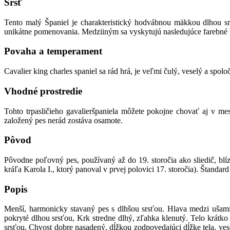
Srsť
Tento malý Španiel je charakteristický hodvábnou mäkkou dlhou sr
unikátne pomenovania. Medziiným sa vyskytujú nasledujúce farebné 
Povaha a temperament
Cavalier king charles spaniel sa rád hrá, je veľmi čulý, veselý a spol
Vhodné prostredie
Tohto trpasličieho gavalieršpaniela môžete pokojne chovať aj v m
založený pes nerád zostáva osamote.
Pôvod
Pôvodne poľovný pes, používaný až do 19. storočia ako sliedič, bl
kráľa Karola I., ktorý panoval v prvej polovici 17. storočia). Štandar
Popis
Menší, harmonicky stavaný pes s dlhšou srsťou. Hlava medzi ušami
pokryté dlhou srsťou, Krk stredne dlhý, zľahka klenutý. Telo krát
srsťou. Chvost dobre nasadený, dĺžkou zodpovedajúci dĺžke tela, ves