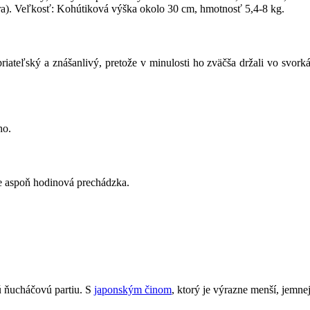
olóra). Veľkosť: Kohútiková výška okolo 30 cm, hmotnosť 5,4-8 kg.
iateľský a znášanlivý, pretože v minulosti ho zväčša držali vo svork
ho.
ne aspoň hodinová prechádzka.
ú ňucháčovú partiu. S
japonským činom
, ktorý je výrazne menší, jemnej