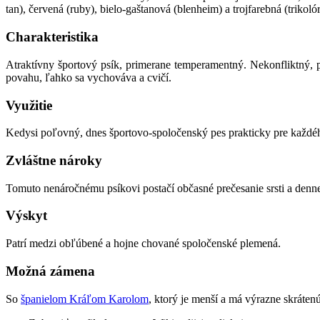
tan), červená (ruby), bielo-gaštanová (blenheim) a trojfarebná (trik
Charakteristika
Atraktívny športový psík, primerane temperamentný. Nekonfliktný, pr
povahu, ľahko sa vychováva a cvičí.
Využitie
Kedysi poľovný, dnes športovo-spoločenský pes prakticky pre každé
Zvláštne nároky
Tomuto nenáročnému psíkovi postačí občasné prečesanie srsti a den
Výskyt
Patrí medzi obľúbené a hojne chované spoločenské plemená.
Možná zámena
So
španielom Kráľom Karolom
, ktorý je menší a má výrazne skráten