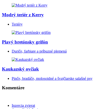
Modrý teriér z Kerry
Teriéry
Plavý bretónsky grifón
Duriče, farbiare a príbuzné plemená
Kaukazský ovčiak
Pinče, bradáče, molosoidné a švajčiarske salašné psy
Komentáre
Inzercia zvierat