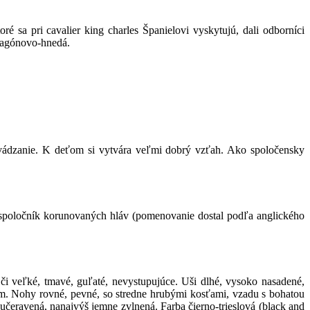
sa pri cavalier king charles Španielovi vyskytujú, dali odborníci
ahagónovo-hnedá.
vyvádzanie. K deťom si vytvára veľmi dobrý vzťah. Ako spoločensky
ý spoločník korunovaných hláv (pomenovanie dostal podľa anglického
i veľké, tmavé, guľaté, nevystupujúce. Uši dlhé, vysoko nasadené,
om. Nohy rovné, pevné, so stredne hrubými kosťami, vzadu s bohatou
učeravená, nanajvýš jemne zvlnená. Farba čierno-trieslová (black and