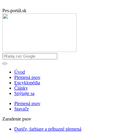
Pes-portál.sk
Úvod
Plemená psov
Encyklopédia
Články
Spýtajte sa
Plemená psov
Stavače
Zaradenie psov
Duriče, farbiare a príbuzné plemená