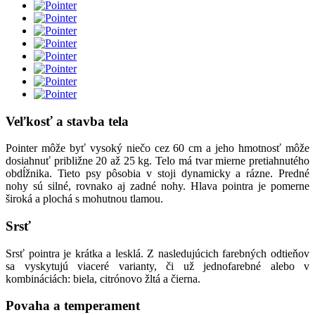
Veľkosť a stavba tela
Pointer môže byť vysoký niečo cez 60 cm a jeho hmotnosť môže
dosiahnuť približne 20 až 25 kg. Telo má tvar mierne pretiahnutého
obdĺžnika. Tieto psy pôsobia v stoji dynamicky a rázne. Predné
nohy sú silné, rovnako aj zadné nohy. Hlava pointra je pomerne
široká a plochá s mohutnou tlamou.
Srsť
Srsť pointra je krátka a lesklá. Z nasledujúcich farebných odtieňov
sa vyskytujú viaceré varianty, či už jednofarebné alebo v
kombináciách: biela, citrónovo žltá a čierna.
Povaha a temperament