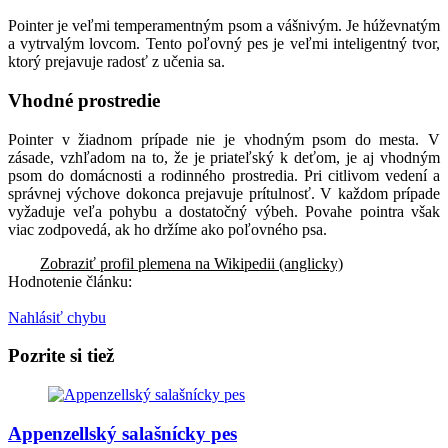
Pointer je veľmi temperamentným psom a vášnivým. Je húževnatým
a vytrvalým lovcom. Tento poľovný pes je veľmi inteligentný tvor,
ktorý prejavuje radosť z učenia sa.
Vhodné prostredie
Pointer v žiadnom prípade nie je vhodným psom do mesta. V
zásade, vzhľadom na to, že je priateľský k deťom, je aj vhodným
psom do domácnosti a rodinného prostredia. Pri citlivom vedení a
správnej výchove dokonca prejavuje prítulnosť. V každom prípade
vyžaduje veľa pohybu a dostatočný výbeh. Povahe pointra však
viac zodpovedá, ak ho držíme ako poľovného psa.
Zobraziť profil plemena na Wikipedii (anglicky)
Hodnotenie článku:
Nahlásiť chybu
Pozrite si tiež
Appenzellský salašnícky pes