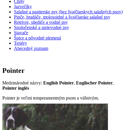
Chrty
Jazvečíky
Salašné a pastierske psy (bez švajčiarskych salašných psov)
Pinče, bradáče, molosoidné a švajčiarske salašné psy
Retrivre, sliediče a vodné psy
Spoločenské a sprievodné psy
Stavače
Špice a pôvodné plemená
Teriéry
Abecedný zoznam
Pointer
Medzinárodné názvy:
English Pointer
,
Englischer Pointer
,
Pointer inglés
Pointer je veľmi temperamentným psom a vášnivým.