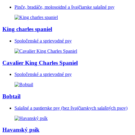
Pinče, bradáče, molosoidné a švajčiarske salašné psy
King charles spaniel
Spoločenské a sprievodné psy
Cavalier King Charles Spaniel
Spoločenské a sprievodné psy
Bobtail
Salašné a pastierske psy (bez švajčiarskych salašných psov)
Havanský psík